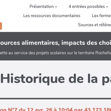
Présentation
4 entrées possibles
Les ressources documentaires
Les ferme
Sources et référ
ssources alimentaires, impacts des c
ette au service des projets scolaires sur le territoire Rochef
Historique de la 
ion N°7 du 12 avr. 26 à 10:04 par 43.173.18