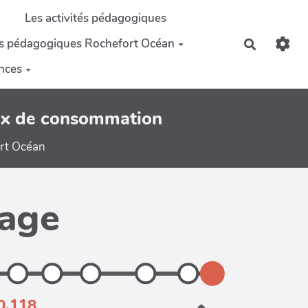
Les activités pédagogiques
s pédagogiques Rochefort Océan
Recherch
ences
hoix de consommation
ort Océan
page
0.118